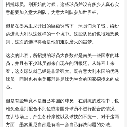
招揽球员。刚开始的时候，这些球员并没有多少人真心实
意想要加入意大利队，为意大利队参加世界杯。
但是在墨索里尼开出的巨额诱惑下，球员们为了钱，纷纷
跳进意大利队这这样的一个坑中。这些队员们也很难想象
到，这次的选择将会是他们难以磨灭的噩梦。
这次的比赛，所招揽的球员大多数都是南美一些国家的球
员，并且有不少球员都来自现在的阿根廷。从阵容上来
看，这支球队就已经是非常强大。既有意大利本国的优秀
球员，同时也有南美那群是足球为生命的国家招揽来的成
员。
但是有些毕竟不是自己本国的球员，在训练的过程中，也
难免会遇到配合不到位或者国外球员不进行配合的情况。
在训练场上，产生各种摩擦以及球技的不统一。对于这两
方面，墨索里尼自然是有着一套自己解决问题的办法。