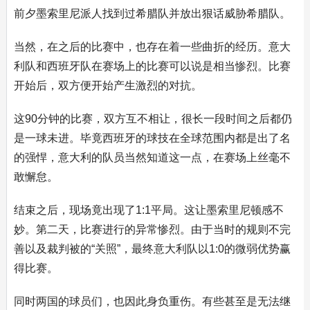
前夕墨索里尼派人找到过希腊队并放出狠话威胁希腊队。
当然，在之后的比赛中，也存在着一些曲折的经历。意大
利队和西班牙队在赛场上的比赛可以说是相当惨烈。比赛
开始后，双方便开始产生激烈的对抗。
这90分钟的比赛，双方互不相让，很长一段时间之后都仍
是一球未进。毕竟西班牙的球技在全球范围内都是出了名
的强悍，意大利的队员当然知道这一点，在赛场上丝毫不
敢懈怠。
结束之后，现场竟出现了1:1平局。这让墨索里尼顿感不
妙。第二天，比赛进行的异常惨烈。由于当时的规则不完
善以及裁判被的“关照”，最终意大利队以1:0的微弱优势赢
得比赛。
同时两国的球员们，也因此身负重伤。有些甚至是无法继