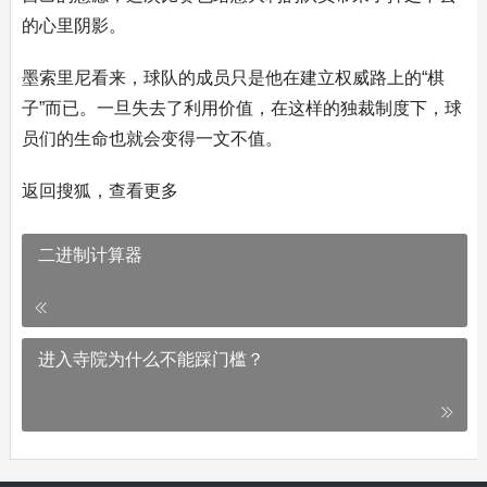
的心里阴影。
墨索里尼看来，球队的成员只是他在建立权威路上的“棋
子”而已。一旦失去了利用价值，在这样的独裁制度下，球
员们的生命也就会变得一文不值。
返回搜狐，查看更多
二进制计算器
进入寺院为什么不能踩门槛？