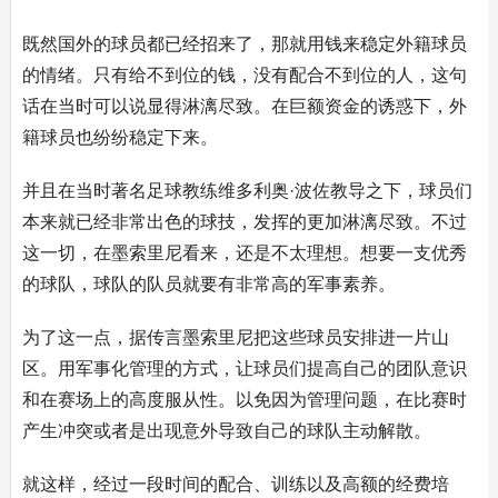
既然国外的球员都已经招来了，那就用钱来稳定外籍球员
的情绪。只有给不到位的钱，没有配合不到位的人，这句
话在当时可以说显得淋漓尽致。在巨额资金的诱惑下，外
籍球员也纷纷稳定下来。
并且在当时著名足球教练维多利奥·波佐教导之下，球员们
本来就已经非常出色的球技，发挥的更加淋漓尽致。不过
这一切，在墨索里尼看来，还是不太理想。想要一支优秀
的球队，球队的队员就要有非常高的军事素养。
为了这一点，据传言墨索里尼把这些球员安排进一片山
区。用军事化管理的方式，让球员们提高自己的团队意识
和在赛场上的高度服从性。以免因为管理问题，在比赛时
产生冲突或者是出现意外导致自己的球队主动解散。
就这样，经过一段时间的配合、训练以及高额的经费培