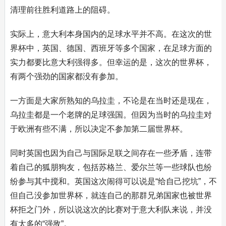
清理前往胜利道路上的阻碍。
实际上，意大利本身国内的足球水平并不高。在这次的世
界杯中，英国、德国、西班牙等多个国家，在足球方面的
实力都要比意大利强得多。但幸运的是，这次的世界杯，
有两个强劲的国家都没有参加。
一方面是大家所熟知的乌拉圭，不论是在当时还是现在，
乌拉圭都是一个老牌的足球强国。但因为当时的乌拉圭对
于欧洲有些不满，所以决定不参加第二届世界杯。
同时英国也因为自己与国际足联之间存在一些矛盾，连带
着自己的狐朋狗友，包括苏格兰、爱尔兰等一些球队也纷
纷参与其中搅和。英国这次闹得可以说是“给自己挖坑”，不
但自己没参加世界杯，就连自己的那群兄弟国家也被世界
杯拒之门外，所以说这次的比赛对于意大利队来说，并没
有太多的“强敌”。