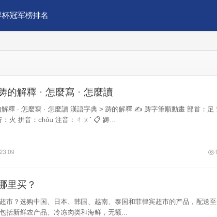
界杯冠军榜排名
的解釋 · 怎麼寫 · 怎麼讀
解釋 · 怎麼寫 · 怎麼讀 漢語字典 > 踌的解釋 ✍️ 踌字筆順動畫 部首：足
：火 拼音：chóu 注音：ㄔㄡˊ 📋 踌...
23:09
哪里买？
超市？选购中国、日本、韩国、越南、泰国和菲律宾超市的产品，配送至
包括新鲜农产品、冷冻肉类和海鲜，无额...