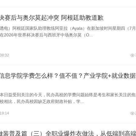
决赛后与奥尔莫起冲突 阿根廷助教道歉
透电）阿根廷国家队助理教练阿亚拉（Ayala）在新加坡时间星期四（7月
在2026年世界杯决赛后与西班牙中场奥尔莫（O...
08:32
信息学院学费怎么样？值不值？产业学院+就业数据
本日益受到关注的今天，民办高校的学费问题始终是考生和家长关注的焦
校相比，民办高校因缺乏政府财政补贴，学...
19:14
季做装普及篇（三）全职业爆炸衣做法，从低端到高