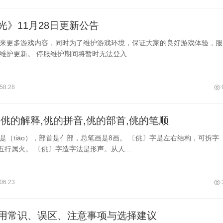
光》11月28日更新公告
来更多游戏内容，同时为了维护游戏环境，保证大家的良好游戏体验，服
维护更新。 停服维护期间将暂时无法登入...
58:28
,佻的解释,佻的拼音,佻的部首,佻的笔顺
是（tiāo），部首是亻部，总笔画是8画。 〔佻〕字是左右结构，可拆字
五行属火。 〔佻〕字造字法是形声。从人...
06:23
用常识、误区、注意事项与选择建议