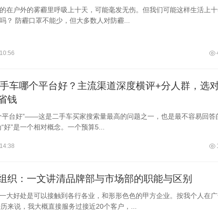
的在户外的雾霾里呼吸上十天，可能毫发无伤。但我们可能这样生活上十
吗？ 防霾口罩不能少，但大多数人对防霾...
10:56
买二手车哪个平台好？主流渠道深度横评+分人群，选
省钱
个平台好”——这是二手车买家搜索量最高的问题之一，也是最不容易回答
“好”是一个相对概念。一个预算5...
14:38
组织：一文讲清品牌部与市场部的职能与区别
一大好处是可以接触到各行各业，和形形色色的甲方企业。按我个人在广
经历来说，我大概直接服务过接近20个客户，...