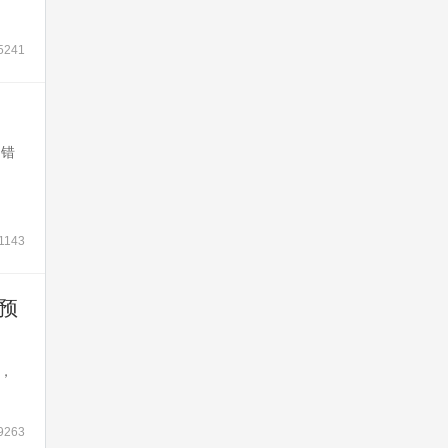
5241
不错
1143
预
，
9263