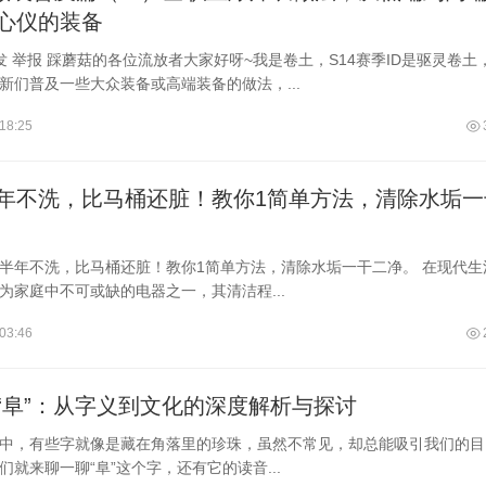
心仪的装备
转发 举报 踩蘑菇的各位流放者大家好呀~我是卷土，S14赛季ID是驱灵卷土
新们普及一些大众装备或高端装备的做法，...
18:25
年不洗，比马桶还脏！教你1简单方法，清除水垢一
半年不洗，比马桶还脏！教你1简单方法，清除水垢一干二净。 在现代生
为家庭中不可或缺的电器之一，其清洁程...
03:46
“阜”：从字义到文化的深度解析与探讨
中，有些字就像是藏在角落里的珍珠，虽然不常见，却总能吸引我们的目
们就来聊一聊“阜”这个字，还有它的读音...