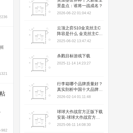
美加墨世界杯十大新星全
景盘点：谁将一战成名？
2026-06-22 01:04:42
2236
云顶之弈S10金克丝主C
阵容是什么 金克丝主C阵
容推荐
2025-06-02 13:47:42
摇
杀戮目标游戏下载
2025-11-14 14:23:27
1321
行李箱哪个品牌质量好？
真实剖析中国十大品牌优
粘
缺点，用户抢着买单
2026-02-14 01:11:48
球球大作战官方正版下载
一
安装-球球大作战官方正
版2024最新版下载
2025-06-11 14:08:30
v16.0.0
982