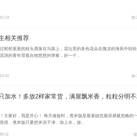
51:14
生相关推荐
过郁郁葱葱的枝头洒落在马路上，花坛里的各色花朵在微凉的海风中轻轻
流浪的青年背着吉他悠悠的弹奏，好一个...
03:42
只加水！多放2样家常货，满屋飘米香，粒粒分明不
！大家好，我是开心！ 每天做饭时，煮米饭是最基础也最容易被忽略的
觉得，煮米饭只要把米洗干净、加上水，放...
50:11