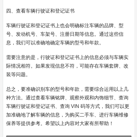
四、查看车辆行驶证和登记证书
车辆行驶证和登记证书上也会明确标注车辆的品牌、型
号、发动机号、车架号、注册日期等信息。通过这些信
息，我们可以准确地确定车辆的型号和年款。
需要注意的是，行驶证和登记证书上的信息必须与车辆实
际情况相符。如果发现信息不符，可能存在车辆套牌、改
装等问题。
总之，要准确识别车的型号和年款，需要综合运用以上几
种方法。通过查看车辆铭牌、观察外观和内饰细节、查询
车辆行驶证和登记证书、查询 VIN 码等方式，我们可以更
加准确地了解车辆的信息，为购买二手车、进行车辆维修
保养等提供参考。希望以上内容对大家有所帮助！