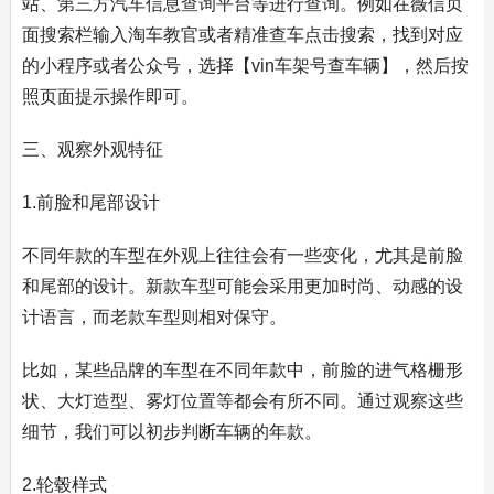
站、第三方汽车信息查询平台等进行查询。例如在薇信页
面搜索栏输入淘车教官或者精准查车点击搜索，找到对应
的小程序或者公众号，选择【vin车架号查车辆】，然后按
照页面提示操作即可。
三、观察外观特征
1.前脸和尾部设计
不同年款的车型在外观上往往会有一些变化，尤其是前脸
和尾部的设计。新款车型可能会采用更加时尚、动感的设
计语言，而老款车型则相对保守。
比如，某些品牌的车型在不同年款中，前脸的进气格栅形
状、大灯造型、雾灯位置等都会有所不同。通过观察这些
细节，我们可以初步判断车辆的年款。
2.轮毂样式