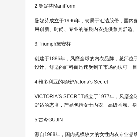
2.曼妮芬ManiForm
曼妮芬成立于1996年，隶属于汇洁股份，国
用创新、时尚、专业的品质内衣提供兼具舒适、功
3.Triumph黛安芬
创建于1886年，风靡全球的内衣品牌，总部位于
设计、舒适的面料而迅速受到了市场的认可，目前
4.维多利亚的秘密Victoria's Secret
VICTORIA'S SECRET成立于1977
舒适的态度，产品包括女士内衣、高级香氛、身体.
5.古今GUJIN
源自1988年，国内规模较大的女性内衣专业