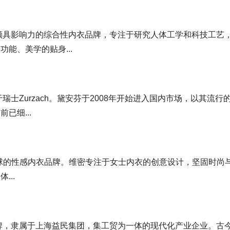
内颇具影响力的综合性内衣品牌，专注于研究人体工学和科技工艺
能、美学的贴身...
瑞士Zurzach。黛安芬于2008年开始进入国内市场，以其流行
已细...
年，风靡全球的性感内衣品牌。维密专注于女士内衣的创意设计，坚固时尚
..
品牌，隶属于上海益民集团，集工贸为一体的现代化产业企业。古