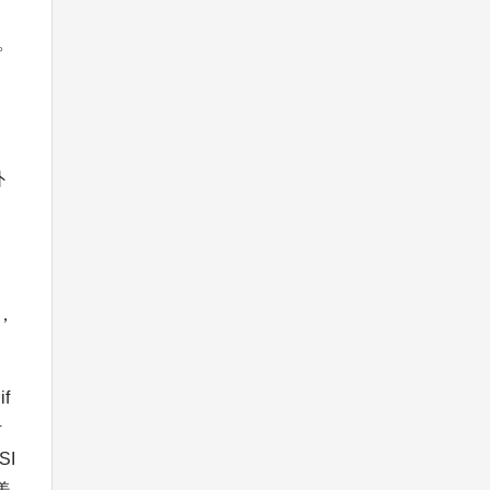
。
外
，
f
伊
SI
美