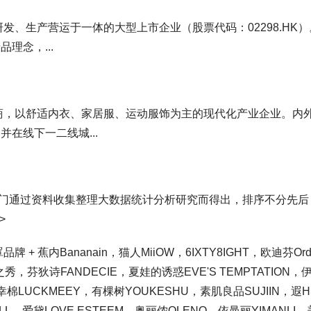
发、生产营运于一体的大型上市企业（股票代码：02298.HK）
理念，...
供商，以舒适内衣、家居服、运动服饰为主的现代化产业企业。内
在线下一二线城...
究部门通过资料收集整理大数据统计分析研究而得出，排序不分先后
>
 蕉内Bananain，猫人MiiOW，6IXTY8IGHT，欧迪芬Ordi
之秀，芬狄诗FANDECIE，夏娃的诱惑EVE'S TEMPTATION，
s，幸棉LUCKMEEY，有棵树YOUKESHU，素肌良品SUJIIN，遐H
L，爱黛LOVE ESTEEM，奥丽侬OLENO，依曼丽YIMANLI，