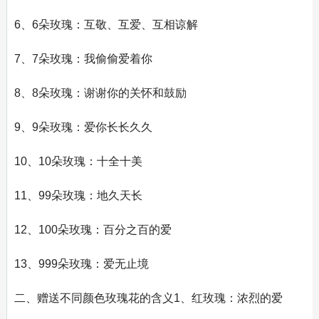
6、6朵玫瑰：互敬、互爱、互相谅解
7、7朵玫瑰：我偷偷爱着你
8、8朵玫瑰：谢谢你的关怀和鼓励
9、9朵玫瑰：爱你长长久久
10、10朵玫瑰：十全十美
11、99朵玫瑰：地久天长
12、100朵玫瑰：百分之百的爱
13、999朵玫瑰：爱无止境
二、赠送不同颜色玫瑰花的含义1、红玫瑰：浓烈的爱