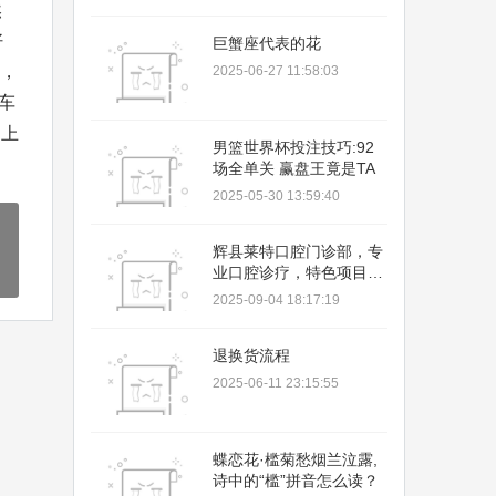
然
好
巨蟹座代表的花
1，
2025-06-27 11:58:03
车
了上
男篮世界杯投注技巧:92
场全单关 赢盘王竟是TA
2025-05-30 13:59:40
辉县莱特口腔门诊部，专
业口腔诊疗，特色项目
多，收费合理，服务优质
2025-09-04 18:17:19
退换货流程
2025-06-11 23:15:55
蝶恋花·槛菊愁烟兰泣露,
诗中的“槛”拼音怎么读？