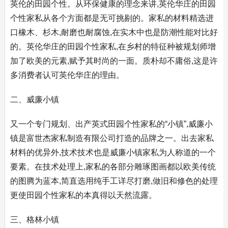
英伦的田园个性。从环保健康的理念来讲,英伦华庄的田园
个性家私从各个方面都是无可挑剔的。家私的材料精选进
口橡木、杉木,耐磨也耐腐蚀,在实木中也是防潮性能对比好
的。英伦华庄的田园个性家私,在乡村的特征种被规划师增
加了欧美的元素,赋予其时尚的一面。质朴却不庸俗,这是许
多消费者认可英伦华庄的理由。
二、威廉小镇
又一个专门规划、出产英式田园个性家私的“小镇”,威廉小
镇是富世杰家私制造有限公司打造的品牌之一。出去家私
材料的优异外,技术技术也是威廉小镇家私为人称道的一个
要素。在技术处理上,家私的各部分雕琢图画都以欧美传统
的图腾为蓝本,简直选用纯手工详尽打磨,做旧和修色的处理
更使田园个性家私的本真得以天然流露。
三、格林小镇