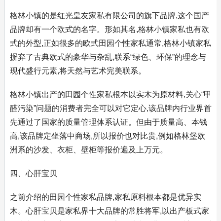
格林小镇的是红光皇友家私有限公司的旗下品牌,这个国产
品牌却有一个欧式的名字。形如其名,格林小镇家私也有欧
式的外型,正如很多的欧式田园个性家私通常,格林小镇家私
摒弃了古典欧式的豪华与杂乱,联系“绿色、环保”的理念与
现代盛行元素,将天然与艺术完美联系。
格林小镇出产的田园个性家私根本以实木为原材料,关心“甲
醛污染”问题的消费者完全可以对它定心,该品牌内行业界首
先通过了国家的质量管理体系认证。但由于质量高、本钱
高,该品牌定坐落中商场,所以报价也对比贵,例如格林堡欧
洲系的沙发、衣柜、壁柜等报价遍及上万元。
四、心肝宝贝
之前介绍的田园个性家私品牌,家私原料根本都是优异实
木。心肝宝贝是家私界十大品牌的常胜将军,以出产板式家