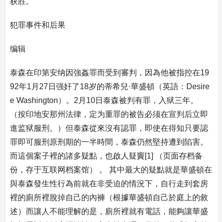
获胜。
犯罪事件和后果
编辑
泰森在印第安纳因強姦罪而受到審判，因為他被指控在19
92年1月27日强奸了18岁的蒂希兒·華盛頓（英語：Desire
e Washington）。2月10日泰森被判有罪，入狱三年。
（按印地安那州法律，定为重罪的被告必须在宣判后立即
進监狱服刑。）但泰森從來沒有認罪，即使在得知只要認
罪即可服刑原刑期的一半時間，泰森仍然堅持遭到陷害。
而這個案子裡的諸多疑點，也啟人疑竇[1] （页面存档备
份，存于互联网档案馆） 。 其中最大的疑點就是華盛頓在
與泰森發生性行為前就在非受迫的情況下，自行走到套房
裡的廁所裡脫掉自己的內褲（根據華盛頓自己於庭上的敘
述）而讓人不能理解的是，廁所裡就有電話，能夠讓華盛