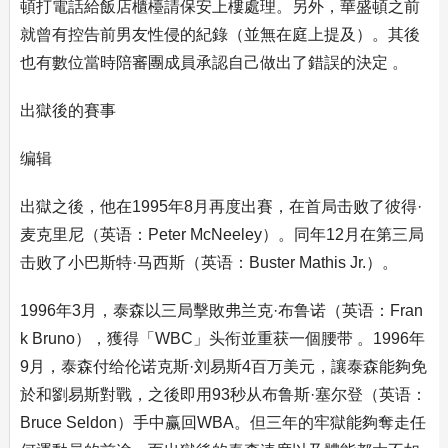
頓打電話給飯店櫃檯請保安上樓處理。另外，華盛頓之前
就曾有控告前男友性侵的紀錄（並無在庭上提及）。其後
也有數位當時陪審團成員承認自己做出了錯誤的決定 。
出獄後的賽事
编辑
出獄之後，他在1995年8月再度出賽，在首局击败了彼得·
麦克里尼（英语：Peter McNeeley）。同年12月在第三局
击败了小巴斯特·马西斯（英语：Buster Mathis Jr.）。
1996年3月，泰森以三局擊敗弗兰克·布鲁诺（英语：Fran
k Bruno），獲得「WBC」头衔並重获一個腰带 。1996年
9月，泰森付给伦诺克斯·刘易斯4百万美元，讓泰森能夠免
於和劉易斯對戰，之後即用93秒从布鲁斯·塞尔登（英语：
Bruce Seldon）手中赢回WBA。但三年的牢獄能夠奪走任