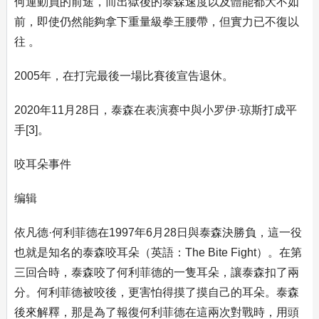
何運動員的前途，而出獄後的泰森速度以及體能都大不如
前，即使仍然能夠拿下重量級拳王腰帶，但實力已不復以
往 。
2005年，在打完最後一場比賽後宣告退休。
2020年11月28日，泰森在表演赛中與小罗伊·琼斯打成平
手[3]。
咬耳朵事件
编辑
依凡德·何利菲德在1997年6月28日與泰森決勝負，這一役
也就是知名的泰森咬耳朵（英語：The Bite Fight）。在第
三回合時，泰森咬了何利菲德的一隻耳朵，讓泰森扣了兩
分。何利菲德被咬後，更害怕得摸了摸自己的耳朵。泰森
後來解釋，那是為了報復何利菲德在這兩次對戰時，用頭