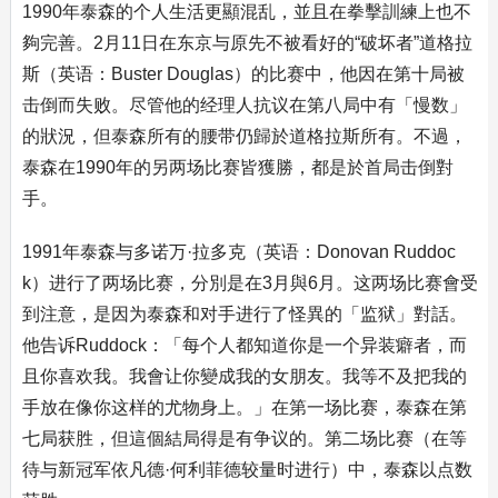
1990年泰森的个人生活更顯混乱，並且在拳擊訓練上也不
夠完善。2月11日在东京与原先不被看好的“破坏者”道格拉
斯（英语：Buster Douglas）的比赛中，他因在第十局被
击倒而失败。尽管他的经理人抗议在第八局中有「慢数」
的狀況，但泰森所有的腰带仍歸於道格拉斯所有。不過，
泰森在1990年的另两场比赛皆獲勝，都是於首局击倒對
手。
1991年泰森与多诺万·拉多克（英语：Donovan Ruddoc
k）进行了两场比赛，分別是在3月與6月。这两场比赛會受
到注意，是因为泰森和对手进行了怪異的「监狱」對話。
他告诉Ruddock：「每个人都知道你是一个异装癖者，而
且你喜欢我。我會让你變成我的女朋友。我等不及把我的
手放在像你这样的尤物身上。」在第一场比赛，泰森在第
七局获胜，但這個結局得是有争议的。第二场比赛（在等
待与新冠军依凡德·何利菲德较量时进行）中，泰森以点数