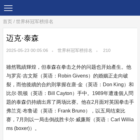
首页
/
世界杯冠军榜排名
迈克·泰森
2025-05-23 00:05:06
世界杯冠军榜排名
210
雖然戰績輝煌，但泰森在拳击之外的问题也开始產生。他
与罗宾·吉文斯（英语：Robin Givens）的婚姻正走向破
裂，而他後續的合約則掌握在唐·金（英语：Don King）和
比尔·凯顿（英语：Bill Cayton）手中。1989年遭逢個人問
題的泰森仍持續出席了两场比赛。他在2月面对英国拳击手
弗兰克·布鲁诺（英语：Frank Bruno），以五局结束比
赛，7月則以一局击倒战胜卡尔·威廉斯（英语：Carl Willia
ms (boxer)）。