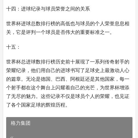
十四：进球纪录与球员荣誉之间的关系
世界杯进球总数排行榜的高低也与球员的个人荣誉息息相
关，它是评判一个球员是否伟大的重要标准之一。
十五：
世界杯总进球数排行榜历史前十展现了一系列传奇射手的
荣耀纪录，他们用自己的进球书写了足球史上最激动人心
的篇章。无论是德国、巴西、阿根廷还是其他国家，每一
个射手都在这个舞台上闪耀着自己的光芒，为世界杯增添
了无尽的魅力。这些记录不仅是球员个人的荣耀，也见证
了各个国家足球的辉煌历程。
格力集团