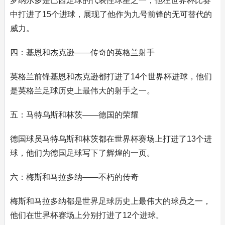
罗纳尔多是巴西足球的代表性球星之一，他在世界杯比赛
中打进了15个进球，展现了他作为九号前锋的无可替代的
威力。
四：基恩和杰克逊——传奇的英格兰射手
英格兰前锋基恩和杰克逊都打进了14个世界杯进球，他们
是英格兰足球历史上最伟大的射手之一。
五：马特乌斯和林茨——德国的荣耀
德国球员马特乌斯和林茨都在世界杯赛场上打进了13个进
球，他们为德国足球写下了辉煌的一页。
六：梅斯和马拉多纳——不朽的传奇
梅斯和马拉多纳都是世界足球历史上最伟大的球员之一，
他们在世界杯赛场上分别打进了12个进球。