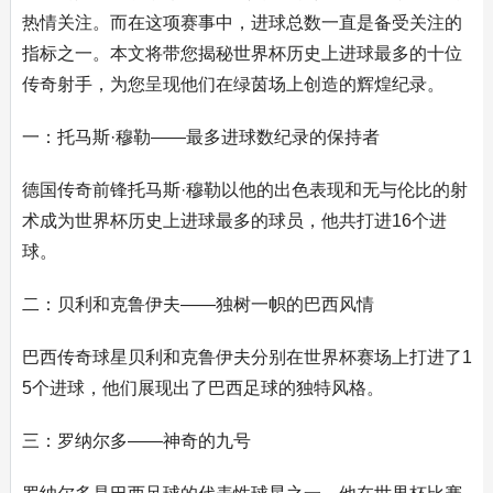
热情关注。而在这项赛事中，进球总数一直是备受关注的
指标之一。本文将带您揭秘世界杯历史上进球最多的十位
传奇射手，为您呈现他们在绿茵场上创造的辉煌纪录。
一：托马斯·穆勒——最多进球数纪录的保持者
德国传奇前锋托马斯·穆勒以他的出色表现和无与伦比的射
术成为世界杯历史上进球最多的球员，他共打进16个进
球。
二：贝利和克鲁伊夫——独树一帜的巴西风情
巴西传奇球星贝利和克鲁伊夫分别在世界杯赛场上打进了1
5个进球，他们展现出了巴西足球的独特风格。
三：罗纳尔多——神奇的九号