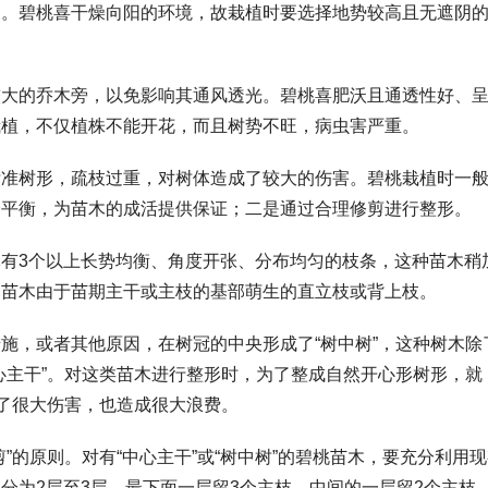
象。碧桃喜干燥向阳的环境，故栽植时要选择地势较高且无遮阴
较大的乔木旁，以免影响其通风透光。碧桃喜肥沃且通透性好、
栽植，不仅植株不能开花，而且树势不旺，病虫害严重。
标准树形，疏枝过重，对树体造成了较大的伤害。碧桃栽植时一
分平衡，为苗木的成活提供保证；二是通过合理修剪进行整形。
有3个以上长势均衡、角度开张、分布均匀的枝条，这种苗木稍
的苗木由于苗期主干或主枝的基部萌生的直立枝或背上枝。
施，或者其他原因，在树冠的中央形成了“树中树”，这种树木除
心主干”。对这类苗木进行整形时，为了整成自然开心形树形，就
成了很大伤害，也造成很大浪费。
”的原则。对有“中心主干”或“树中树”的碧桃苗木，要充分利用
分为2层至3层，最下面一层留3个主枝，中间的一层留2个主枝