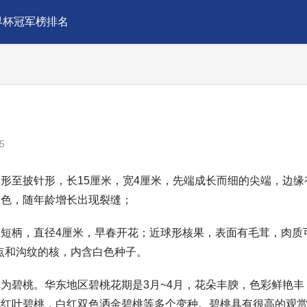
界杯冠军榜排名
5
形至披针形，长15厘米，宽4厘米，先端成长而细的尖端，边缘
灰色，随年龄增长出现裂缝；
短柄，直径4厘米，早春开花；近球形核果，表面有毛茸，肉质
麻点和沟纹的核，内含白色种子。
为碧桃。华东地区碧桃花期是3月~4月，花朵丰腴，色彩鲜艳丰
花红叶碧桃，白红双色洒金碧桃等多个变种。碧桃具有很高的观