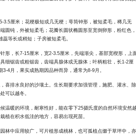
。
5-3.5厘米；花梗极短或几无梗；萼筒钟形，被短柔毛，稀几无
顶端圆钝，外被短柔毛；花瓣长圆状椭圆形至宽倒卵形，粉红色
与雄蕊等长或稍短；子房被短柔毛。
形，长7-15厘米，宽2-3.5厘米，先端渐尖，基部宽楔形，上
具细锯齿或粗锯齿，齿端具腺体或无腺体；叶柄粗壮，长1-2厘
3-4月，果实成熟期因品种而异，通常为8-9月。
碱，喜排水良好的沙壤土。生长期要求加强管理，施肥、灌水、
风处可以越冬。
候温暖的环境，耐寒性好，能在零下25摄氏度的自然环境安然
如栽植在积水低洼的地方，容易出现死苗。
在园林中应用较广，可片植形成桃林，也可孤植点缀于草坪中，