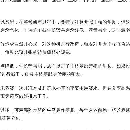
通风透光，在整形修剪过程中，要特别注意开张主枝的角度，但
会逐渐恶化，下层的主枝生长势会逐渐降低，花量减少，走向衰
步改造成自然开心形。对这种树进行改造，就要对几大主枝在合
弱、角度比较开张的背后侧枝处短截。
长点降低，生长势减弱，从而促进了主枝基部芽梢的生长。如果
厘米进行截干，刺激主枝基部潜伏芽的萌发。
秋末各浇一次开冻水及封冻水外其他季节不用浇水。但在夏季高
。雨天还应做好排水工作。
宜过多，可用腐熟发酵的牛马粪作基肥，每年入冬前施一些芝麻
进花芽分化。