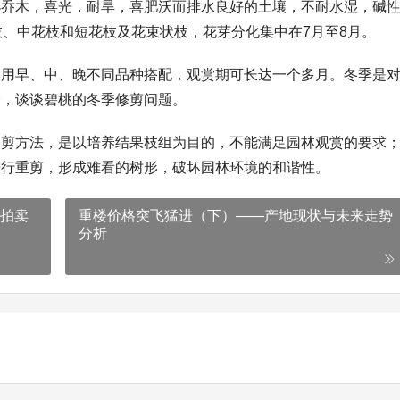
小乔木，喜光，耐旱，喜肥沃而排水良好的土壤，不耐水湿，碱
枝、中花枝和短花枝及花束状枝，花芽分化集中在7月至8月。
；用早、中、晚不同品种搭配，观赏期可长达一个多月。冬季是
验，谈谈碧桃的冬季修剪问题。
修剪方法，是以培养结果枝组为目的，不能满足园林观赏的要求
进行重剪，形成难看的树形，破坏园林环境的和谐性。
拍卖
重楼价格突飞猛进（下）——产地现状与未来走势
分析