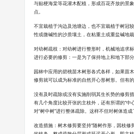
与贴梗海棠等花灌木配植，形成百花齐放的景
点。
不宜栽植于沟边及池塘边，也不宜栽植于树冠
性或微碱性的沙质壤土，在粘重土或重盐碱地
对幼树疏枝：对幼树进行整形时，机械地追求
进行必要的修剪：一是为了保持地上和地下部
园林中应用的碧桃苗木树形各式各样，如果苗木
修剪就可以成为标准的自然开心形树形。但有
没有及时疏除或没有实施削弱其生长势的修剪措
有几个角度比较开张的主枝外，还有所谓的“中
对“树中树”进行整体疏除。这样不但对树体造
改造措施：树木修剪要坚持“随树作形，因枝修剪
的枝条，整成疏散分层形或延迟开心形，即主枝