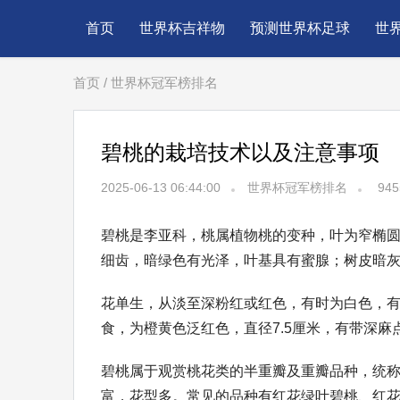
首页
世界杯吉祥物
预测世界杯足球
世
首页
/
世界杯冠军榜排名
碧桃的栽培技术以及注意事项
2025-06-13 06:44:00
世界杯冠军榜排名
945
碧桃是李亚科，桃属植物桃的变种，叶为窄椭圆
细齿，暗绿色有光泽，叶基具有蜜腺；树皮暗
花单生，从淡至深粉红或红色，有时为白色，有
食，为橙黄色泛红色，直径7.5厘米，有带深
碧桃属于观赏桃花类的半重瓣及重瓣品种，统称
富，花型多。常见的品种有红花绿叶碧桃、红