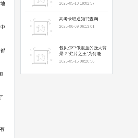
域限制，恢复个人管理权
的地
2025-05-10 19:02:57
限！
高考录取通知书查询
呈中
2025-06-09 06:13:01
包贝尔中俄混血的强大背
般都
景？“烂片之王”为何能成
娱乐圈顶流？
2025-05-15 08:20:56
加
了
现有
，