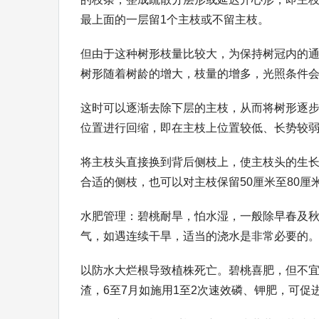
最上面的一层留1个主枝或不留主枝。
但由于这种树形枝量比较大，为保持树冠内的
树形随着树龄的增大，枝量的增多，光照条件
这时可以逐渐去除下层的主枝，从而将树形逐
位置进行回缩，即在主枝上位置较低、长势较
将主枝头直接换到背后侧枝上，使主枝头的生
合适的侧枝，也可以对主枝保留50厘米至80
水肥管理：碧桃耐旱，怕水湿，一般除早春及
气，如遇连续干旱，适当的浇水是非常必要的
以防水大烂根导致植株死亡。碧桃喜肥，但不
渣，6至7月如施用1至2次速效磷、钾肥，可促