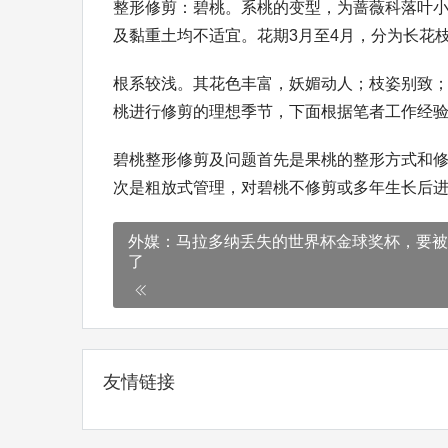
整形修剪：碧桃。系桃的变型，为蔷薇科落叶
及黏重土均不适宜。花期3月至4月，分为长花
根系较浅。其花色丰富，妖媚动人；枝姿别致
桃进行修剪的理想季节，下面根据笔者工作经
碧桃整形修剪及问题首先是果桃的整形方式和
次是粗放式管理，对碧桃不修剪或多年生长后
外媒：马拉多纳丢失的世界杯金球奖杯，要被
了
友情链接