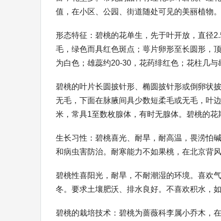
值，在小区、公园、街道随处可见的美丽植物
形态特征：碧桃的花单生，先于叶开放，直径2.
毛，绿色而具红色斑点；萼片卵形至长圆形，
为白色；雄蕊约20-30，花药绯红色；花柱几
碧桃的叶片长圆披针形、椭圆披针形或倒卵状披针
无毛，下面在脉腋间具少数短柔毛或无毛，叶边
米，常具1至数枚腺体，有时无腺体。碧桃的花期
生长习性：碧桃喜光、耐旱，耐高温，畏涝怕
和病虫害防治。耐寒能力不如果桃，在北京背
碧桃性喜阳光，耐旱，不耐潮湿的环境。喜欢气
冬。要求土壤肥沃、排水良好。不喜欢积水，
碧桃的栽培技术：碧桃为蔷薇科李属小乔木，