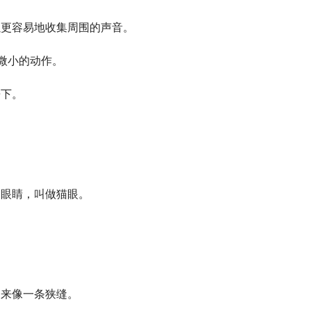
以更容易地收集周围的声音。
微小的动作。
垂下。
。
的眼睛，叫做猫眼。
起来像一条狭缝。