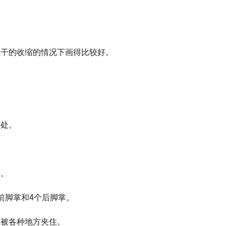
躯干的收缩的情况下画得比较好。
高处。
。
曲。
前脚掌和4个后脚掌。
易被各种地方夹住。