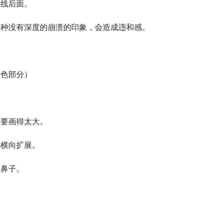
心线后面。
一种没有深度的崩溃的印象，会造成违和感。
橙色部分）
不要画得太大。
小横向扩展。
的鼻子。