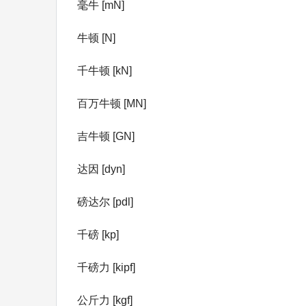
毫牛 [mN]
牛顿 [N]
千牛顿 [kN]
百万牛顿 [MN]
吉牛顿 [GN]
达因 [dyn]
磅达尔 [pdl]
千磅 [kp]
千磅力 [kipf]
公斤力 [kgf]