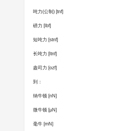
吨力(公制) [tnf]
磅力 [lbf]
短吨力 [stnf]
长吨力 [ltnf]
盎司力 [ozf]
到：
纳牛顿 [nN]
微牛顿 [µN]
毫牛 [mN]