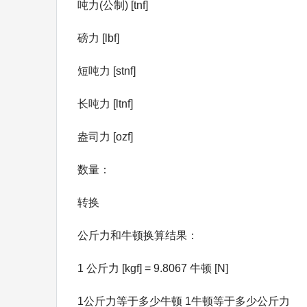
吨力(公制) [tnf]
磅力 [lbf]
短吨力 [stnf]
长吨力 [ltnf]
盎司力 [ozf]
数量：
转换
公斤力和牛顿换算结果：
1 公斤力 [kgf] = 9.8067 牛顿 [N]
1公斤力等于多少牛顿 1牛顿等于多少公斤力