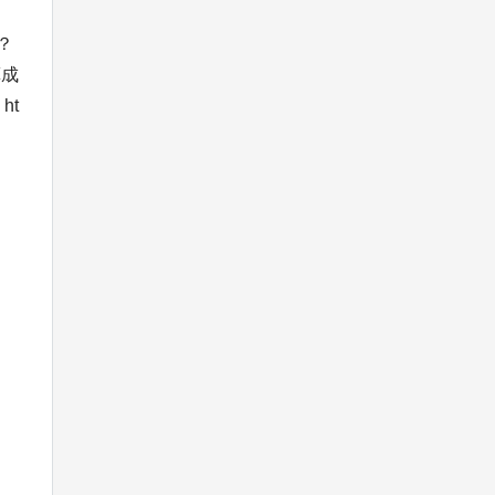
？
算成
ht