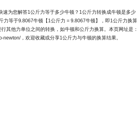
快速为您解答1公斤力等于多少牛顿？1公斤力转换成牛顿是多少
于9.8067牛顿【1公斤力 = 9.8067牛顿】，即1公斤力换
以进行其他力单位之间的转换，如牛顿和公斤力换算。本页网址是：
logram-force-to-newton/，欢迎收藏或分享1公斤力与牛顿的换算结果。