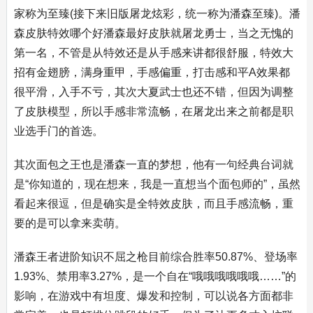
家称为至臻(接下来旧版屠龙炫彩，统一称为潘森至臻)。潘
森皮肤特效哪个好潘森最好皮肤就屠龙勇士，当之无愧的
第一名，不管是从特效还是从手感来讲都很舒服，特效大
招有金翅膀，满身重甲，手感偏重，打击感和平A效果都
很平滑，入手不亏，其次大夏武士也还不错，但因为调整
了皮肤模型，所以手感非常流畅，在屠龙出来之前都是职
业选手门的首选。
其次面包之王也是潘森一直的梦想，他有一句经典台词就
是“你知道的，现在想来，我是一直想当个面包师的”，虽然
看起来很逗，但是确实是全特效皮肤，而且手感流畅，重
要的是可以拿来卖萌。
潘森王者进阶知识不屈之枪目前综合胜率50.87%、登场率
1.93%、禁用率3.27%，是一个自在“哦哦哦哦哦哦……”的
影响，在游戏中有坦度、爆发和控制，可以说各方面都非