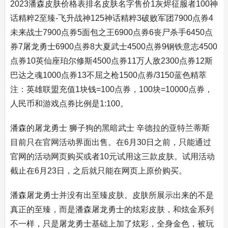
2023潘森皮肤价格表排名皮肤名字售价1灰烬征服者100神
话精粹2至臻-飞升战神125神话精粹3破败军团7900点券4
未来战士7900点券5面包之王6900点券6丧尸杀手6450点
券7屠龙勇士6900点券8大夏武士4500点券9钢铁意志4500
点券10英仙座珀尔修斯4500点券11万人敌2300点券12斯
巴达之魂1000点券13不屈之枪1500点券/3150蓝色精萃
注：英雄联盟充值1块钱=100点券，100块=10000点券，
人民币和游戏点券比例是1:100。
潘森的屠龙勇士 狮子狗的黑暗武士 辛德拉的亚特兰蒂斯
目前只在官网活动界面出售。在6月30日之前，只能通过
官网的活动网页购买或者10元试用这三款皮肤。试用活动
截止在6月23日，之后就只能在网页上原价购买。
潘森屠龙勇士并没有出至臻皮肤。皮肤所展示出来的不是
真正的至臻，而是潘森屠龙勇士的炫彩皮肤，和炫金系列
不一样，只是屠龙勇士基础上加了炫彩，全身金色，被玩