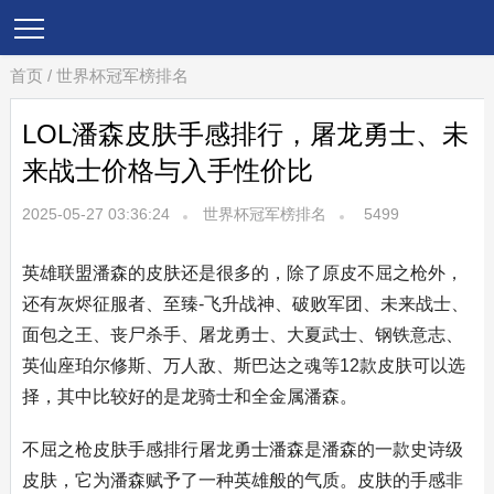
首页
/
世界杯冠军榜排名
LOL潘森皮肤手感排行，屠龙勇士、未
来战士价格与入手性价比
2025-05-27 03:36:24
世界杯冠军榜排名
5499
英雄联盟潘森的皮肤还是很多的，除了原皮不屈之枪外，
还有灰烬征服者、至臻-飞升战神、破败军团、未来战士、
面包之王、丧尸杀手、屠龙勇士、大夏武士、钢铁意志、
英仙座珀尔修斯、万人敌、斯巴达之魂等12款皮肤可以选
择，其中比较好的是龙骑士和全金属潘森。
不屈之枪皮肤手感排行屠龙勇士潘森是潘森的一款史诗级
皮肤，它为潘森赋予了一种英雄般的气质。皮肤的手感非