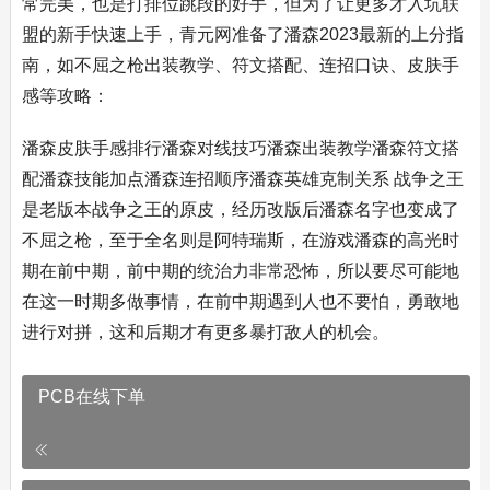
常完美，也是打排位跳段的好手，但为了让更多才入坑联
盟的新手快速上手，青元网准备了潘森2023最新的上分指
南，如不屈之枪出装教学、符文搭配、连招口诀、皮肤手
感等攻略：
潘森皮肤手感排行潘森对线技巧潘森出装教学潘森符文搭
配潘森技能加点潘森连招顺序潘森英雄克制关系 战争之王
是老版本战争之王的原皮，经历改版后潘森名字也变成了
不屈之枪，至于全名则是阿特瑞斯，在游戏潘森的高光时
期在前中期，前中期的统治力非常恐怖，所以要尽可能地
在这一时期多做事情，在前中期遇到人也不要怕，勇敢地
进行对拼，这和后期才有更多暴打敌人的机会。
PCB在线下单