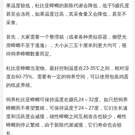
果温度较低，杜比亚蟑螂的新陈代谢会降低，低于5摄氏度
甚至会冻死，如果温度过高，其采食量又会降低，甚至不
采食。
首先，大家需要一个整理箱（或者各种类似容器，侧壁光
滑蟑螂不至于逃逸），大小从三五十厘米到更大均可，视
待饲养蟑螂数量而定。
杜比亚蟑螂当宠物。最好控制温度在23-35℃之间，相对湿
度在60-75%。需要有一定的饲养空间，可以使用包装鸡蛋
的纸皮养殖。
饲养杜比亚蟑螂可保持温度在摄氏24～32度。如只想饲养
蟑螂而不希望繁殖，可保持温度于24～27度，它们生长速
度和活跃度会减慢，雄性蟑螂之间互相攻击也较少，雌性
蟑螂则停止繁殖，由于新陈代谢减慢，它们寿命也会较
长。