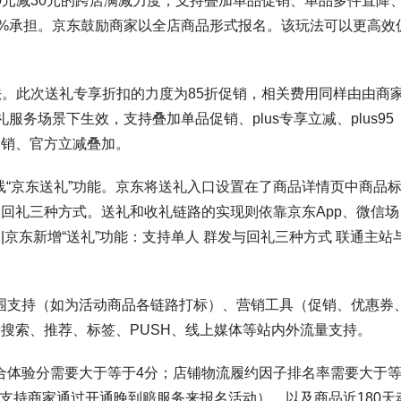
00元减30元的跨店满减力度，支持叠加单品促销、单品多件直降
0%承担。京东鼓励商家以全店商品形式报名。该玩法可以更高效
玩法。此次送礼专享折扣的力度为85折促销，相关费用同样由由商
服务场景下生效，支持叠加单品促销、plus专享立减、plus95
促销、官方立减叠加。
线“京东送礼”功能。京东将送礼入口设置在了商品详情页中商品
回礼三种方式。送礼和收礼链路的实现则依靠京东App、微信场
京东新增“送礼”功能：支持单人 群发与回礼三种方式 联通主站
氛围支持（如为活动商品各链路打标）、营销工具（促销、优惠券
搜索、推荐、标签、PUSH、线上媒体等站内外流量支持。
综合体验分需要大于等于4分；店铺物流履约因子排名率需要大于
东支持商家通过开通晚到赔服务来报名活动），以及商品近180天