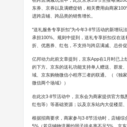
在跨店满减玩法中，此次京东3.8节主推每满2
东券、京券以及满赠促销，相关费用由商家10
进跨店铺、跨品类的销售增长。
“送礼服务专享折扣”为今年3·8节活动的新增
承担100%。规则中提到，送礼专享折扣仅在送礼
折、优惠券、红包，不支持与跨店满减、总价
亿邦动力此前文章提到，京东App在1月时已上
的下方。京东的送礼功能支持单人赠送、群发、
域、京东购物微信小程序三者的联通。（《独家|
微信两个场域》）
在此次3·8节活动中，京东会为商家提供官方
红包等）等基础资源；以及京东站内大促楼层、
根据招商要求，商家参与3·8节活动时，店铺
5%（若店铺物流履约因子排名率不足5%，京