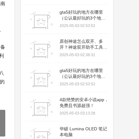
活榜
，南
gta5好玩的地方在哪里
（公认最好玩的3个地
方）
2025-05-03 02:53:52
。
原创神途怎么双开、多
准备
开？神途双开助手工具下
载安装教程
2025-05-03 02:38:31
利
gta5好玩的地方在哪里
八
（公认最好玩的3个地
大的
方）
2025-05-03 02:53:52
4款绝赞的安卓小说app，
免费且书源超强！
2025-05-03 03:13:28
华硕 Lumina OLED 笔记
本电脑