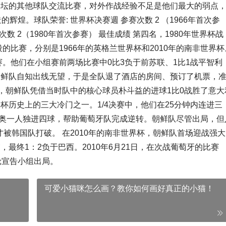
足坛的其他球队交流比赛，对外作战经验不足是他们最大的弱点
辉煌。球队荣誉: 世界杯决赛週 参赛次数 2 （1966年首次参
赛次数 2（1980年首次参赛） 最佳成绩 第四名，1980年世界杯战
的比赛，分别是1966年的英格兰世界杯和2010年的南非世界杯
赛。他们在小组赛前两场比赛中0比3负于前苏联、1比1战平智利
朝鲜队自知出线无望，于是全队退了酒店的房间、预订了机票，
”，朝鲜队凭借当时队中的核心球员朴斗益的进球1比0战胜了意大
历史上的三大冷门之一。1/4决赛中，他们在25分钟内连进三
西比奥一人独进四球，帮助葡萄牙队完成逆转。朝鲜队尽管出局，但
才被韩国队打破。 在2010年的南非世界杯，朝鲜队首场迎战强
最终1：2负于巴西。2010年6月21日，在次战葡萄牙的比赛
轮宣告小组出局。
可爱小猫咪怎么画？教你如何画好真正的小猫！