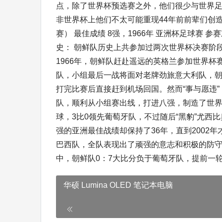
点，除了世界杯预选赛之外，他们很少与世界
非世界杯上他们不太可能重现44年前前辈们创造的
赛） 最佳成绩 8强，1966年 亚洲杯足球赛 参
史： 朝鲜队历史上共参加过两次世界杯决赛阶段
1966年，朝鲜队赶赴遥远的英格兰参加世界杯
队，小组最后一战将面对老牌劲旅意大利队，
打完比赛后直接赶到机场回国。然而“事与愿违
队，顺利从小组赛出线，打进八强，制造了世界杯
球，3比0领先葡萄牙队，不过随后“黑豹”尤
强的亚洲最佳战绩却保持了36年，直到2002年
巴西队，全队表现出了顽强的意志和积极的防守，
中，朝鲜队0：7大比分负于葡萄牙队，提前一
华硕 Lumina OLED 笔记本电脑