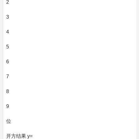
2
3
4
5
6
7
8
9
位
开方结果 y=