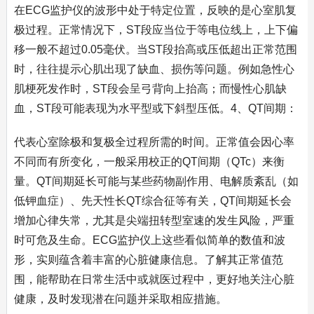
在ECG监护仪的波形中处于特定位置，反映的是心室肌复
极过程。正常情况下，ST段应当位于等电位线上，上下偏
移一般不超过0.05毫伏。当ST段抬高或压低超出正常范围
时，往往提示心肌出现了缺血、损伤等问题。例如急性心
肌梗死发作时，ST段会呈弓背向上抬高；而慢性心肌缺
血，ST段可能表现为水平型或下斜型压低。4、QT间期：
代表心室除极和复极全过程所需的时间。正常值会因心率
不同而有所变化，一般采用校正的QT间期（QTc）来衡
量。QT间期延长可能与某些药物副作用、电解质紊乱（如
低钾血症）、先天性长QT综合征等有关，QT间期延长会
增加心律失常，尤其是尖端扭转型室速的发生风险，严重
时可危及生命。ECG监护仪上这些看似简单的数值和波
形，实则蕴含着丰富的心脏健康信息。了解其正常值范
围，能帮助在日常生活中或就医过程中，更好地关注心脏
健康，及时发现潜在问题并采取相应措施。