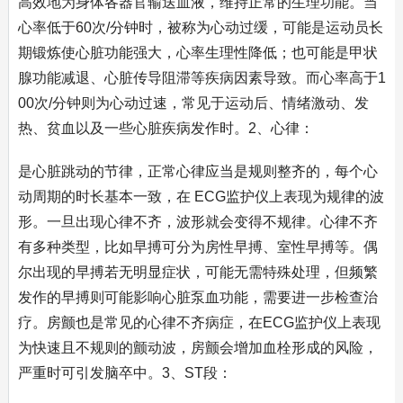
高效地为身体各器官输送血液，维持正常的生理功能。当
心率低于60次/分钟时，被称为心动过缓，可能是运动员长
期锻炼使心脏功能强大，心率生理性降低；也可能是甲状
腺功能减退、心脏传导阻滞等疾病因素导致。而心率高于1
00次/分钟则为心动过速，常见于运动后、情绪激动、发
热、贫血以及一些心脏疾病发作时。2、心律：
是心脏跳动的节律，正常心律应当是规则整齐的，每个心
动周期的时长基本一致，在 ECG监护仪上表现为规律的波
形。一旦出现心律不齐，波形就会变得不规律。心律不齐
有多种类型，比如早搏可分为房性早搏、室性早搏等。偶
尔出现的早搏若无明显症状，可能无需特殊处理，但频繁
发作的早搏则可能影响心脏泵血功能，需要进一步检查治
疗。房颤也是常见的心律不齐病症，在ECG监护仪上表现
为快速且不规则的颤动波，房颤会增加血栓形成的风险，
严重时可引发脑卒中。3、ST段：