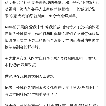
动，开启了社会集资修长城的先例。邓小平和习仲勋为活
动题词，海内外各界人士纷纷捐款捐物……长城保护迎
来“众志成城”的崭新局面，至今恰逢40周年。
40年前开展的“爱我中华 修我长城”活动带来了怎样的深远
影响？长城保护工作如何与时俱进？我们又应当怎样认识
长城在人类文明史上的价值？近期，本刊记者采访中国文
物学会副会长舒小峰。
图为北京市延庆区大庄科段长城4号敌台的3D打印模型。
本刊记者 武凤珠摄
世界现存规模最大的人工建筑
记者：长城作为我国著名文化遗产，在世界古迹遗址中具
有怎样的独特地位和重要价值？
舒小峰：长城分布于我国15个省区市，建造持续时间超过