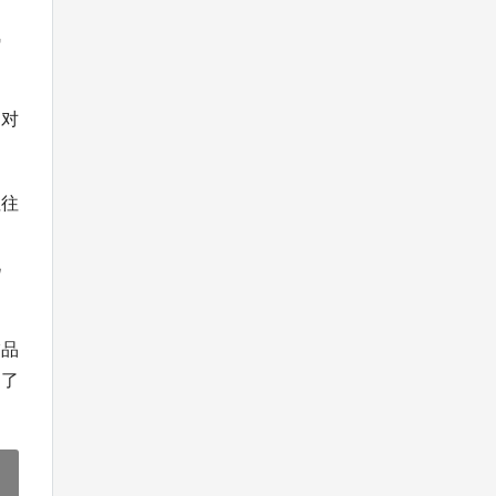
气
，对
往往
知
况
饰品
到了