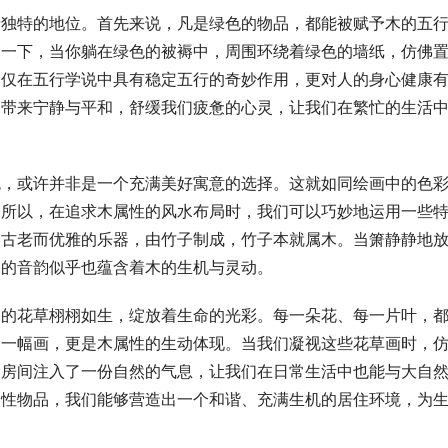
着独特的地位。首先来说，凡是绿色的物品，都能被赋予木的五
象一下，当你躺在绿色的被褥中，周围环绕着绿色的墙纸，仿佛
不仅在五行学说中具有稳定五行的奇妙作用，更对人的身心健康
够带来宁静与平和，舒缓我们疲惫的心灵，让我们在繁忙的生活
色，或许并非是一个充满美好寓意的选择。这就如同绘画中的色
。所以，在追求木属性的风水布局时，我们可以巧妙地运用一些
一古老而优雅的乐器，由竹子制成，竹子本就属木。当箫静静地
扬的音韵似乎也蕴含着木的生机与灵动。
中的花草栩栩如生，绽放着生命的光彩。每一朵花、每一片叶，
是一幅画，更是木属性的生动体现。当我们凝视这些花草画时，
为房间注入了一份自然的气息，让我们在日常生活中也能与大自
属性物品，我们能够营造出一个和谐、充满生机的居住环境，为