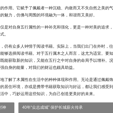
著的作用。它赋予了佩戴者一种沉稳、内敛而又不失自然之美的
同的魅力，仿佛与周围的环境融为一体，和谐而又美好。
仅仅是对自身五行属性的一种补充和强化，更是一种对美的追求
方式。
今，仍有众多人钟情于阅读书籍。实际上，当我们出门在外时，
便能够选择阅读书籍。对于五行属木之人而言，这尤为适宜。要
们既能获取新的知识，又能在五行之中对自身的命局予以增补。
增强自身的能量，对我们的财运也颇具助益。
入地了解了木属性在生活中的种种体现和作用。无论是通过佩戴
谐的居住环境，亦或是携带书籍获取知识与好运，都让我们感受
生活中，巧妙运用这些知识，为自己创造更美好的未来。
封神
40年“众志成城” 保护长城薪火传承