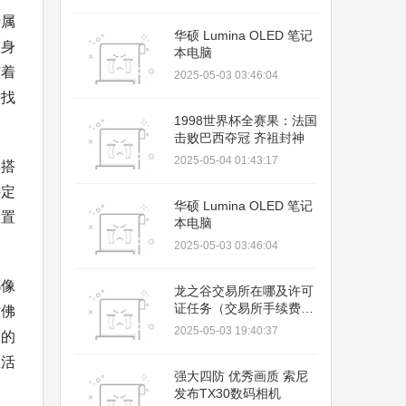
行属
华硕 Lumina OLED 笔记
置身
本电脑
有着
2025-05-03 03:46:04
中找
1998世界杯全赛果：法国
击败巴西夺冠 齐祖封神
2025-05-04 01:43:17
彩搭
特定
华硕 Lumina OLED 笔记
放置
本电脑
2025-05-03 03:46:04
都像
龙之谷交易所在哪及许可
证任务（交易所手续费及
仿佛
购买技巧）
2025-05-03 19:40:37
然的
生活
强大四防 优秀画质 索尼
发布TX30数码相机