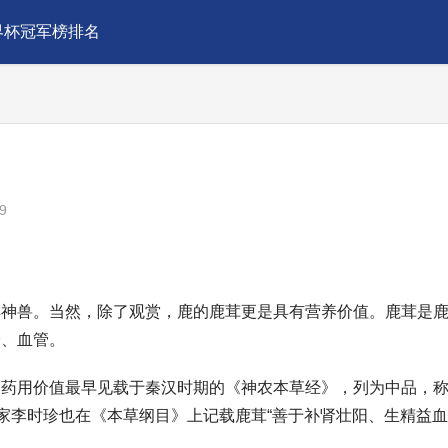
界杯冠军榜排名
9
祥神兽。当然，除了观赏，鹿的鹿茸更是具有营养价值。鹿茸是
骨、血管。
的药用价值最早见载于秦汉时期的《神农本草经》，列为中品，
医家李时珍也在《本草纲目》上记载鹿茸“善于补肾壮阳、生精益