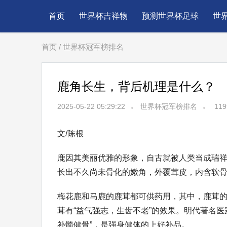
首页
世界杯吉祥物
预测世界杯足球
世
首页
/
世界杯冠军榜排名
鹿角长生，背后机理是什么？
2025-05-22 05:29:22
世界杯冠军榜排名
119
文/陈根
鹿因其美丽优雅的形象，自古就被人类当成瑞
长出不久尚未骨化的嫩角，外覆茸皮，内含软
梅花鹿和马鹿的鹿茸都可供药用，其中，鹿茸
茸有“益气强志，生齿不老”的效果。明代著名
补髓健骨”，是强身健体的上好补品。