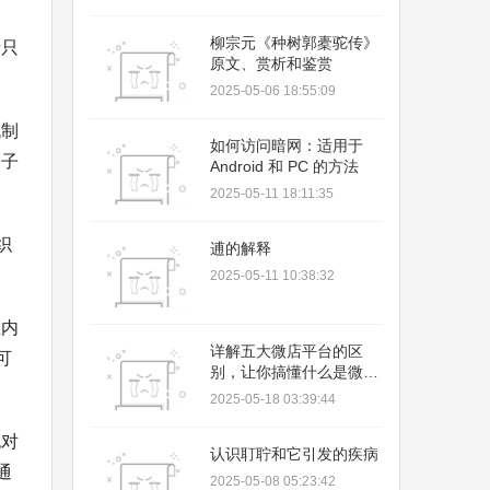
柳宗元《种树郭橐驼传》
者只
原文、赏析和鉴赏
2025-05-06 18:55:09
机制
如何访问暗网：适用于
分子
Android 和 PC 的方法
2025-05-11 18:11:35
织
逋的解释
2025-05-11 10:38:32
在内
详解五大微店平台的区
可
别，让你搞懂什么是微
店！
2025-05-18 03:39:44
胞对
认识耵聍和它引发的疾病
通
2025-05-08 05:23:42