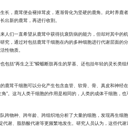
续生长，鹿茸便会褪掉茸皮，逐渐骨化为坚硬的鹿角。此时养鹿
季长出新的鹿茸，再进行收割。
年来人们一直希望从鹿茸中获得抗衰防病的能力，但却对其中的
的研究，通过对包括鹿茸干细胞在内的多种细胞进行代谢层面的
命活性物质。
也包括“再生之王”蝾螈断肢再生的芽基、还包括年轻的灵长类组
膜的鹿茸干细胞可以分化产生包含血管、软骨、骨、真皮和神经
主角”。这与人类干细胞的作用是相同的，人类的成体干细胞，也
团队跨物种、跨年龄、跨组织地分析了大量的细胞，发现再生细
嘧啶代谢、脂肪酸代谢等更频繁地发生。研究人员认为，这些代谢