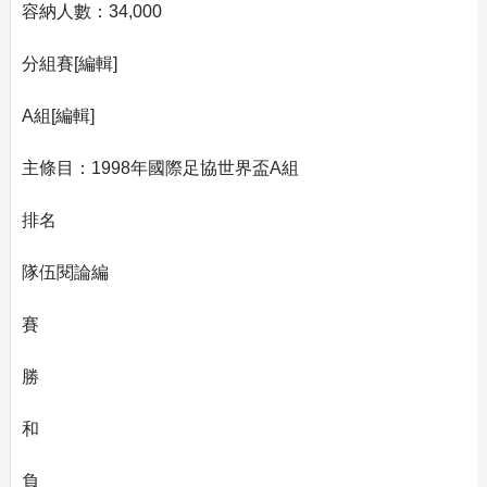
容納人數：34,000
分組賽[編輯]
A組[編輯]
主條目：1998年國際足協世界盃A組
排名
隊伍閱論編
賽
勝
和
負