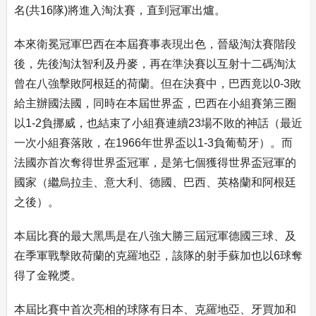
名(共16隊)將進入淘汰賽，直到冠軍出爐。
本來衛冕冠軍巴西在本屆賽事表現出色，晉級淘汰賽階段
後，先後淘汰智利及丹麥，再在準決賽以互射十二碼淘汰
曾在八強擊敗阿根廷的荷蘭。但在決賽中，巴西竟以0-3敗
給主辦國法國，同時在本屆世界盃，巴西在小組賽第三圈
以1-2負挪威，也結束了小組賽連續23場不敗的神話（最近
一次小組賽落敗，在1966年世界盃以1-3負葡萄牙）。而
法國亦首次奪得世界盃冠軍，是第七個獲得世界盃冠軍的
國家（繼烏拉圭、意大利、德國、巴西、英格蘭和阿根廷
之後）。
本屆比賽的最大黑馬是在八強大勝三屆冠軍德國三球、及
在季軍戰擊敗荷蘭的克羅地亞，該隊的射手蘇加也以6球奪
得了金靴獎。
本屆比賽中首次亮相的球隊有日本、克羅地亞、牙買加和