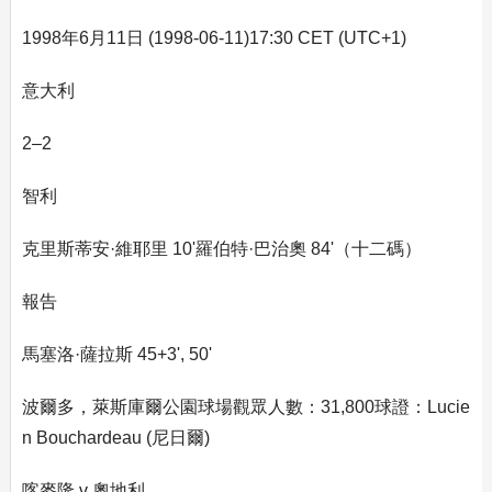
1998年6月11日 (1998-06-11)17:30 CET (UTC+1)
意大利
2–2
智利
克里斯蒂安·維耶里 10'羅伯特·巴治奧 84'（十二碼）
報告
馬塞洛·薩拉斯 45+3', 50'
波爾多，萊斯庫爾公園球場觀眾人數：31,800球證：Lucie
n Bouchardeau (尼日爾)
喀麥隆 v 奧地利