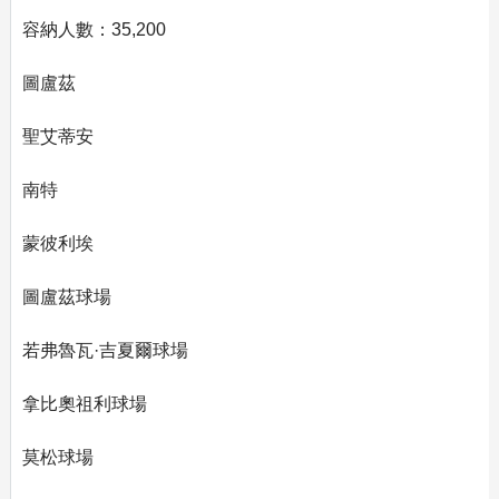
容納人數：35,200
圖盧茲
聖艾蒂安
南特
蒙彼利埃
圖盧茲球場
若弗魯瓦·吉夏爾球場
拿比奧祖利球場
莫松球場