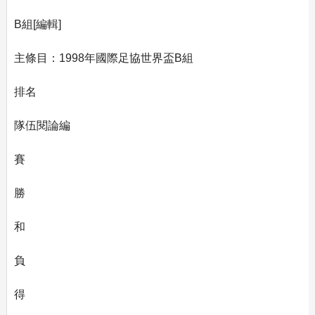
B組[編輯]
主條目：1998年國際足協世界盃B組
排名
隊伍閱論編
賽
勝
和
負
得