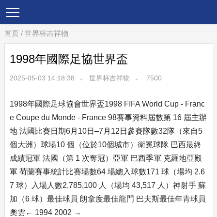
首页
/
世界杯吉祥物
1998年國際足協世界盃
2025-05-03 14:18:38
世界杯吉祥物
7500
1998年國際足球協會世界盃1998 FIFA World Cup - Franc
e Coupe du Monde - France 98賽事資料屆數第 16 屆主辦
地 法國比賽日期6月10日–7月12日參賽隊數32隊（來自5
個大洲）球場10 個（位於10個城市）衛冕球隊 巴西最終
成績冠軍 法國（第 1 次奪冠）亞軍 巴西季軍 克羅地亞殿
軍 荷蘭賽事統計比賽場數64 場總入球數171 球（場均 2.6
7 球）入場人數2,785,100 人（場均 43,517 人）神射手 蘇
加（6 球）最佳球員 朗拿度最佳龍門 巴夫斯最佳年青球員
奧雲← 1994 2002 →