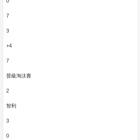
0
7
3
+4
7
晉級淘汰賽
2
智利
3
0