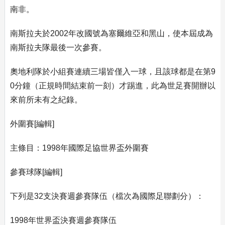
南非。
南斯拉夫於2002年改國號為塞爾維亞和黑山，使本屆成為
南斯拉夫隊最後一次參賽。
奧地利隊於小組賽連續三場皆僅入一球，且該球都是在第9
0分鐘（正規時間結束前一刻）才踢進，此為世足賽開辦以
來前所未有之紀錄。
外圍賽[編輯]
主條目：1998年國際足協世界盃外圍賽
參賽球隊[編輯]
下列是32支決賽週參賽隊伍（檔次為國際足聯劃分）：
1998年世界盃決賽週參賽隊伍