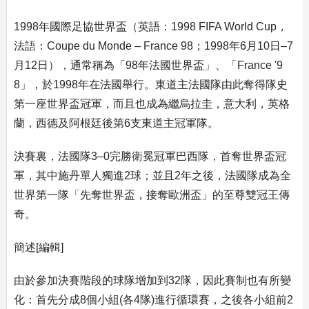
1998年國際足協世界盃（英語：1998 FIFA World Cup，
法語：Coupe du Monde – France 98；1998年6月10日–7
月12日），通常稱為「98年法國世界盃」、「France '9
8」，於1998年在法國舉行。東道主法國隊由此奪得隊史
第一座世界盃冠軍，而且也成為繼烏拉圭，意大利，英格
蘭，西德及阿根廷後第6支東道主冠軍隊。
決賽裏，法國隊3–0完勝衛冕冠軍巴西隊，首奪世界盃冠
軍，其中施丹單人獨進2球；並且2年之後，法國隊成為全
世界第一隊「先奪世界盃，接奪歐洲盃」的至尊雙冠王傳
奇。
簡述[編輯]
由於參加決賽階段的球隊增加到32隊，因此賽制也有所變
化：首先分成8個小組(各4隊)進行循環賽，之後各小組前2