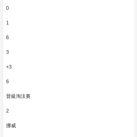
0
1
6
3
+3
6
晉級淘汰賽
2
挪威