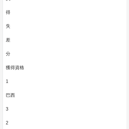
得
失
差
分
獲得資格
1
巴西
3
2