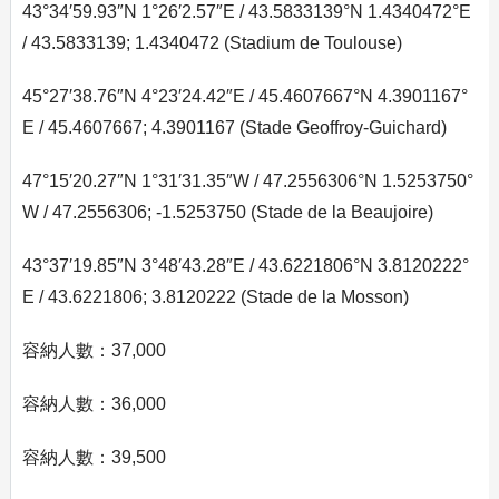
43°34′59.93″N 1°26′2.57″E / 43.5833139°N 1.4340472°E
/ 43.5833139; 1.4340472 (Stadium de Toulouse)
45°27′38.76″N 4°23′24.42″E / 45.4607667°N 4.3901167°
E / 45.4607667; 4.3901167 (Stade Geoffroy-Guichard)
47°15′20.27″N 1°31′31.35″W / 47.2556306°N 1.5253750°
W / 47.2556306; -1.5253750 (Stade de la Beaujoire)
43°37′19.85″N 3°48′43.28″E / 43.6221806°N 3.8120222°
E / 43.6221806; 3.8120222 (Stade de la Mosson)
容納人數：37,000
容納人數：36,000
容納人數：39,500