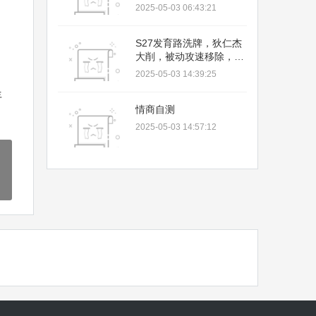
松上手
2025-05-03 06:43:21
S27发育路洗牌，狄仁杰
大削，被动攻速移除，你
的射手池该更新了
2025-05-03 14:39:25
年
情商自测
2025-05-03 14:57:12